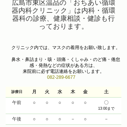
広島市東区温品の「おちあい循環
器内科クリニック」は内科・循環
器科の診療、健康相談・健診も行
っております。
クリニック内では、マスクの着用をお願い致します。
鼻水・鼻詰まり・咳・頭痛・くしゃみ・のど痛・倦怠
感・発熱などの症状がある方は、
来院前に必ず電話連絡をお願いします。
082-289-6677
月
火
水
木
金
土
診療日
午前
○
○
○
○
○
〇
13:00まで
午後
○
○
○
－
○
－