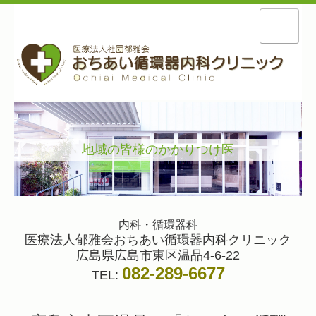
ホーム
院長紹介
診療案内
地域の皆様のかかりつけ医
予防接種・健診
交通案内
施設基準
内科・循環器科
医療法人郁雅会おちあい循環器内科クリニック
広島県広島市東区温品4-6-22
082-289-6677
TEL: