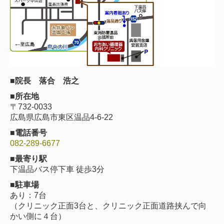
■院長
落合 浩之
■所在地
〒732-0033
広島県広島市東区温品4-6-22
■
電話番号
082-289-6677
■
最寄り駅
下温品バス停下車 徒歩3分
■
駐車場
あり：7台
（クリニック正面3台と、クリニック正面道路挟んで向
かい側に４台）